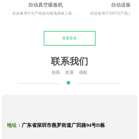
自动真空吸板机
自动送板机
此设备用于生产线做光板电路板上板动
此设备用于SMT生产线上电
作
操作
型
型
查看更多
智
联系我们
创新 发展 领航
地址：
广东省深圳市燕罗街道广田路94号D栋