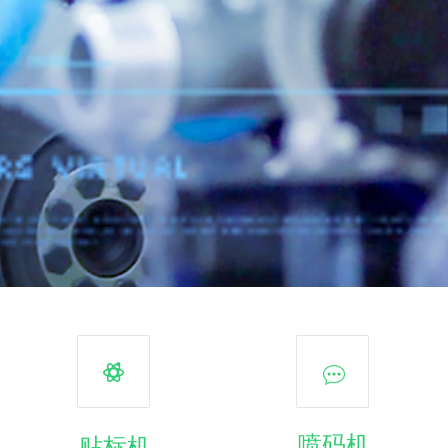
喷码机
贴标机