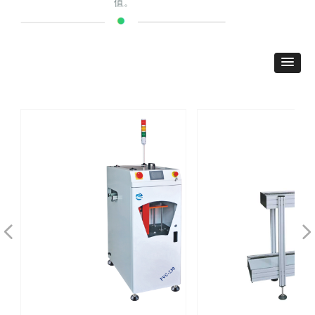
值。
넳
넲