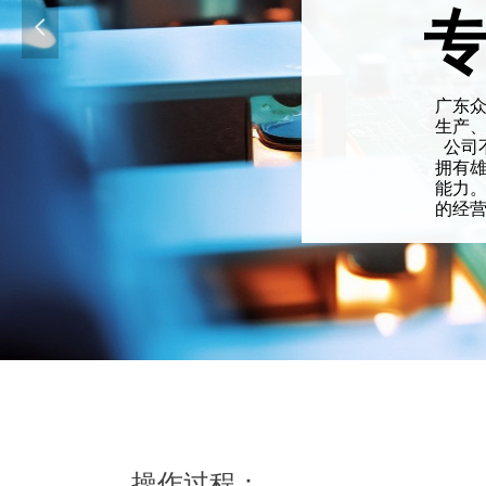
넳
广东
生产
公司
拥有
能力
的经
操作过程：