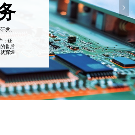
务
넲
备研发、
户；还
出的售后
成就辉煌