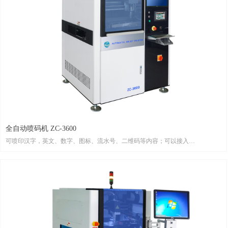
全自动喷码机 ZC-3600
可喷印汉字，英文、数字、图标、流水号、二维码等内容；可以接入
SHOPFLOOR/MES系统；支持各种类型PCB、FPC、金属屏蔽罩等不同的材料表
面喷印；可旋转多角度进行喷印；墨水即喷即干，喷印的内容在这回流焊前可用
酒精擦拭，过炉高温固化后，油墨可以抗酒精、抗摩擦和IPA腐蚀等；可在线添
加耗材不停机；节约人工贴标成本，自动化程度高，喷码位置精确，提升产品质
量。